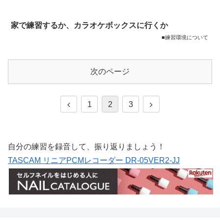
家で練習するか、カラオケボックスに行くか
■練習環境について
次のページ
1
2
3
自分の練習を録音して、振り返りましょう！
TASCAM リニアPCMレコーダー DR-05VER2-JJ